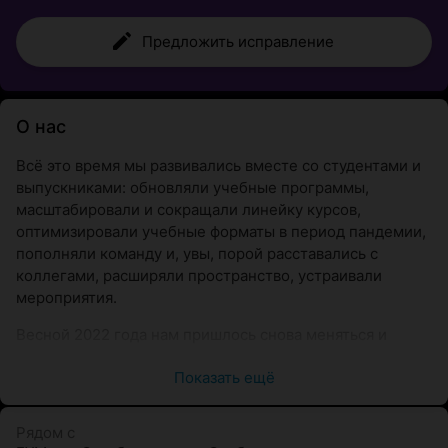
Предложить исправление
О нас
Всё это время мы развивались вместе со студентами и
выпускниками: обновляли учебные программы,
масштабировали и сокращали линейку курсов,
оптимизировали учебные форматы в период пандемии,
пополняли команду и, увы, порой расставались с
коллегами, расширяли пространство, устраивали
мероприятия.
Весной 2022 года нам пришлось снова меняться и
двигаться дальше. Мы закрыли оффлайн-класс и теперь
Показать ещё
«CIDR» — это онлайн-школа. Одновременно мы
сменили название на «CIDR Family», которое подходит
нам ещё больше, ведь чувство близости и взаимная
Рядом с
поддержка сейчас особенно важны.