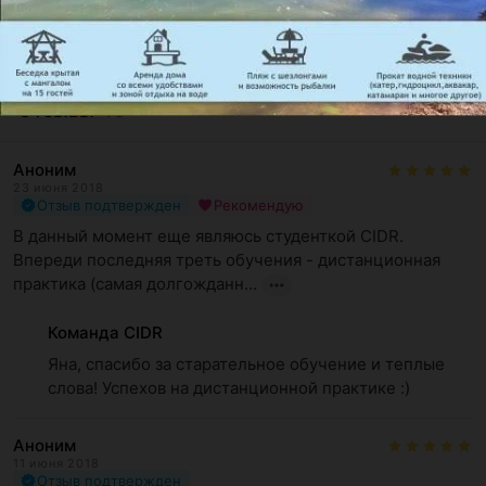
Отзывы
16
Аноним
23 июня 2018
Отзыв подтвержден
Рекомендую
В данный момент еще являюсь студенткой CIDR. 
Впереди последняя треть обучения - дистанционная 
практика (самая долгожданн...
Команда CIDR
Яна, спасибо за старательное обучение и теплые 
слова! Успехов на дистанционной практике :)
Аноним
11 июня 2018
Отзыв подтвержден