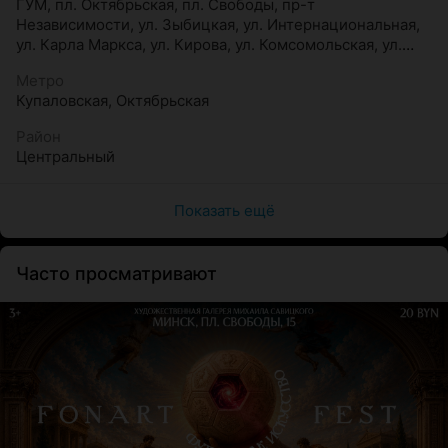
ГУМ
,
пл. Октябрьская
,
пл. Свободы
,
пр-т
Независимости
,
ул. Зыбицкая
,
ул. Интернациональная
,
Да, мы уверены, что онлайн может быть семейным!
ул. Карла Маркса
,
ул. Кирова
,
ул. Комсомольская
,
ул.
Революционная
,
Цирк
,
Дворец Республики
Формат изменился, но мы продолжаем транслировать
Метро
главные принципы обучения: актуальные знания и
Купаловская
,
Октябрьская
навыки, комфортная и доброжелательная атмосфера.
Ведь очень важно, чтобы первые шаги в новую
Район
Центральный
профессию сопровождались дружеским общением и
поддержкой профессионального комьюнити.
Показать ещё
Часто просматривают