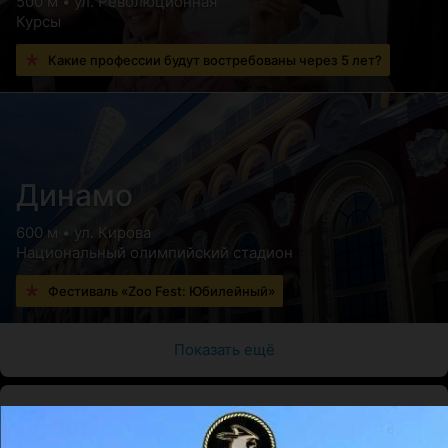
500 м • ул. Революционная
Курсы
Какие профессии будут востребованы через 5 лет?
Динамо
600 м • ул. Кирова
Национальный олимпийский стадион
Фестиваль «Zoo Fest: Юбилейный»
Показать ещё
Цены
Все цены