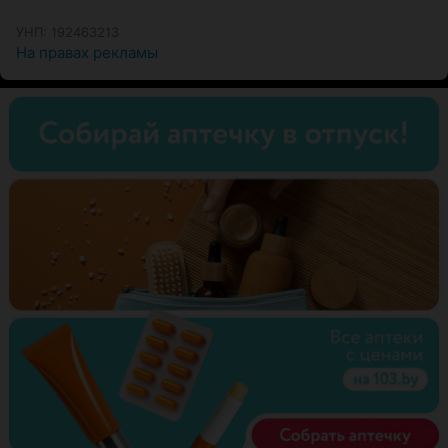
УНП: 192463213
На правах рекламы