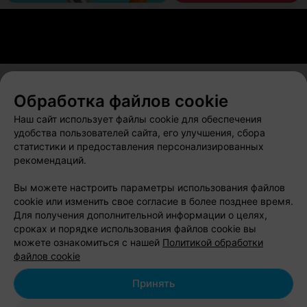
Обработка файлов cookie
О проекте
Новости проекта
Размещение рекламы
Наш сайт использует файлы cookie для обеспечения
Вакансии
Публичный договор
Способы оплаты
удобства пользователей сайта, его улучшения, сбора
статистики и предоставления персонализированных
Публичный договор по использованию сервиса
рекомендаций.
«Афиша»
Пользовательское соглашение
Вы можете настроить параметры использования файлов
cookie или изменить свое согласие в более позднее время.
Написать в поддержку
Для получения дополнительной информации о целях,
Связаться по вопросам сотрудничества
сроках и порядке использования файлов cookie вы
Написать руководителю relax.by
можете ознакомиться с нашей
Политикой обработки
файлов cookie
Персональные настройки cookie
Обработка персональных данных
Принять